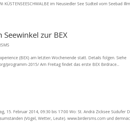
 Wi KÜSTENSEESCHWALBE im Neusiedler See Südteil vom Seebad Illm
 Seewinkel zur BEX
RSMS
xperience (BEX) am letzten Wochenende statt. Details folgen. Siehe
rg/programm-2015/ Am Freitag findet das erste BEX Birdrace...
 15. Februar 2014, 09:30 bis 17:00 Wo: St. Andrä Zicksee Südufer D
ngsumständen (Vögel, Wetter, Leute). www.birdersms.com und demnäc