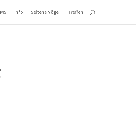
SMS
info
Seltene Vögel
Treffen
m
h