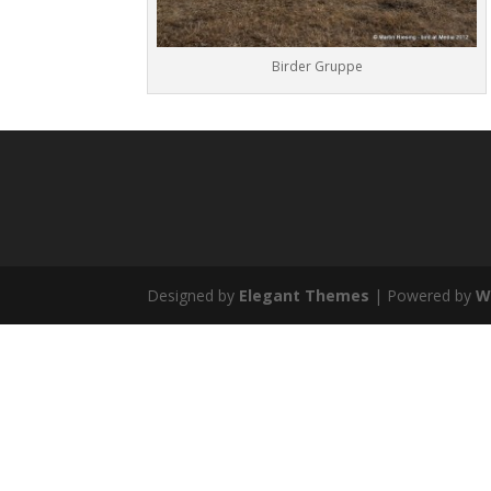
Birder Gruppe
Designed by
Elegant Themes
| Powered by
W