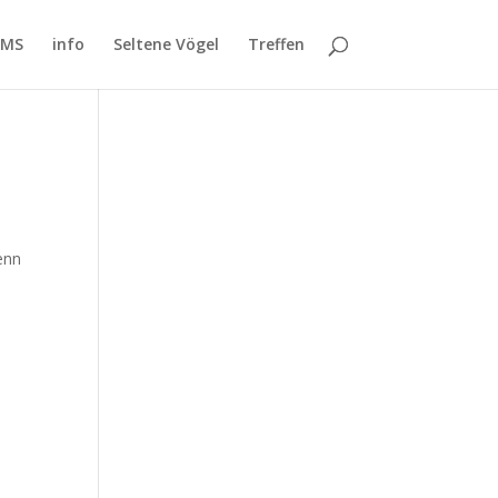
SMS
info
Seltene Vögel
Treffen
enn